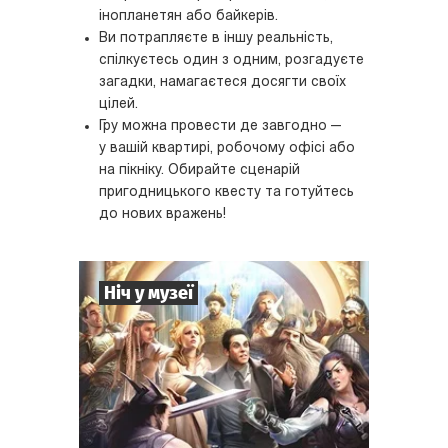
інопланетян або байкерів.
Ви потрапляєте в іншу реальність,
спілкуєтесь один з одним, розгадуєте
загадки, намагаєтеся досягти своїх
цілей.
Гру можна провести де завгодно —
у вашій квартирі, робочому офісі або
на пікніку. Обирайте сценарій
пригодницького квесту та готуйтесь
до нових вражень!
Ніч у музеї
8
-
35
Гравців
2-3
год.
Час гри
Пригоди
Тематика