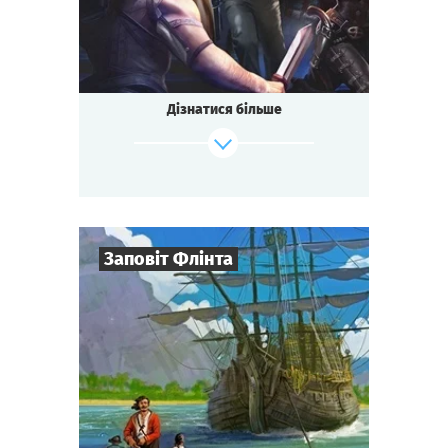
Квесторія
Тип квесту
Завжди мріяли потримати за руку Фараона,
зробити селфі з ватажком вікінгів або
поговорити з Оленою Прекрасною? Тоді
Дізнатися більше
вам до нової реальності, у
найнезвичайніший музей світу! Ночами тут
відбуваються загадкові події та оживають
експонати. Проведіть час у компанії
історичних персонажів. Розгадуйте
загадки, шукайте скарбита спробуйте
відвернути Кінець світу, що насувається!
Заповіт Флінта
Зіграти
Дивитися сценарій
8
-
32
Гравців
2-3
год.
Час гри
Пригоди
Тематика
Квесторія
Тип квесту