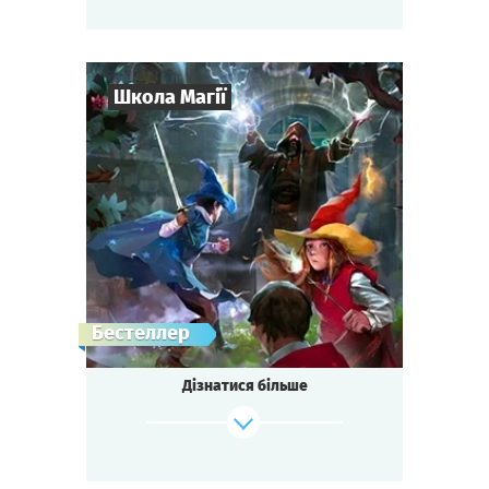
підстерігає, і вони не раді гостям...
Зіграти
Дивитися сценарій
Школа Магії
6
-
19
Гравців
1-2
год.
Час гри
Фентезі
Тематика
Квесторія
Тип квесту
Бестеллер
Дізнатися більше