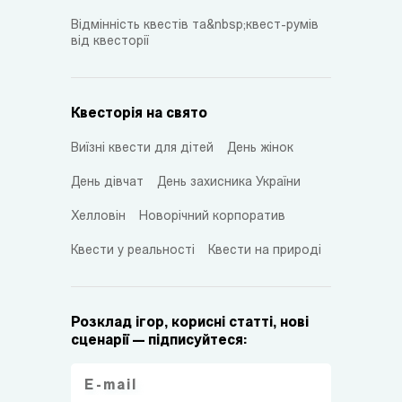
Відмінність квестів та&nbsp;квест-румів
від квесторії
Квесторія на свято
Виїзні квести для дітей
День жінок
День дівчат
День захисника України
Хелловін
Новорічний корпоратив
Квести у реальності
Квести на природі
Розклад ігор, корисні статті, нові
сценарії — підписуйтеся: