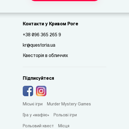
Контакти у Кривом Роге
+38 096 365 265 9
kr@questoria.ua
Квесторія в обличчях
Підписуйтеся
Міські ігри
Murder Mystery Games
Гра у «мафію»
Рольові ігри
Рольовий квест
Місця