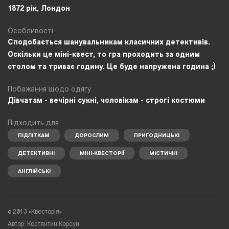
1872 рік, Лондон
Особливості
Сподобається шанувальникам класичних детективів.
Оскільки це міні-квест, то гра проходить за одним
столом та триває годину. Це буде напружена година ;)
Побажання щодо одягу
Дівчатам - вечірні сукні, чоловікам - строгі костюми
Підходить для
ПІДЛІТКАМ
ДОРОСЛИМ
ПРИГОДНИЦЬКІ
ДЕТЕКТИВНІ
МІНІ-КВЕСТОРІЇ
МІСТИЧНІ
АНГЛІЙСЬКІ
©
2013 «Квесторія»
Автор: Костянтин Корсун