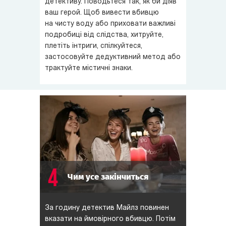
детективу. Поводьтеся так, як би діяв
ваш герой. Щоб вивести вбивцю
на чисту воду або приховати важливі
подробиці від слідства, хитруйте,
плетіть інтриги, спілкуйтеся,
застосовуйте дедуктивний метод або
трактуйте містичні знаки.
4
Чим усе закінчиться
За годину детектив Майлз повинен
вказати на ймовірного вбивцю. Потім