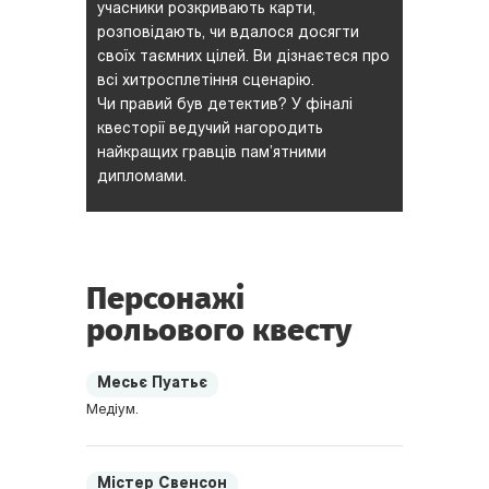
учасники розкривають карти,
розповідають, чи вдалося досягти
своїх таємних цілей. Ви дізнаєтеся про
всі хитросплетіння сценарію.
Чи правий був детектив? У фіналі
квесторії ведучий нагородить
найкращих гравців пам’ятними
дипломами.
Персонажі
рольового квесту
Месьє Пуатьє
Медіум.
Містер Свенсон