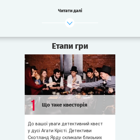
Тиждень тому було вбито відомого промисловця,
Читати далі
співвласника Ост-Індійської торговельної компанії -
лорда Корнуелла. Його тіло знайшли під вікнами його
власного будинку, так, ніби він вистрибнув з вікна. Тим не
менш, детективи Скотланд-Ярду впевнені, що це було
Етапи гри
сплановане вбивство. Їм навіть вдалося заарештувати
трьох підозрюваних. Однак не вистачає важливих
деталей цього злочину, щоб звинуватити когось одного.
Саме ці деталі і хоче випитати у вбитого лорда
детектив Майлз із допомогою медіума.
Усіх підозрюваних, детектива Майлза, а також деяких
зацікавлених осіб запрошено на спіритичний сеанс у
1
Що таке квесторія
салон Пуатьє...
У цій грі вам доведеться викликати дух покійного лорда
До вашої уваги детективний квест
та поспілкуватися з ним, захистити родича від наклепу
у дусі Агати Крісті. Детективи
та з’ясувати шокуючі подробиці життя свого друга,
Скотланд Ярду скликали близьких