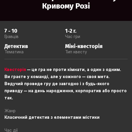
Кривому Розі
7
-
10
1-2
г.
Гравців
Час гри
Детектив
Міні-квесторія
Тематика
Тип квесту
Квесторія
— це гра не проти кімнати, а один з одним.
Ви граєте у команді, але у кожного — своя мета.
Ведучий проведе гру де завгодно і з будь-якого
приводу — на день народження, корпоратив або просто
так.
Жанр
Класичний детектив з елементами містики
Час дії