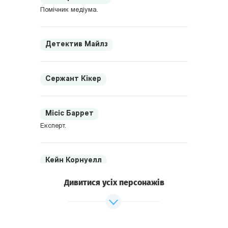
Помічник медіума.
Детектив Майлз
Сержант Кікер
Місіс Баррет
Експерт.
Кейн Корнуелл
Син лорда.
Дивитися усіх персонажів
Джейн Корнуелл
Дочка лорда.