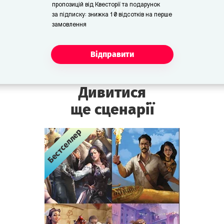
пропозицій від Квесторії та подарунок
за підписку: знижка 10 відсотків на перше
замовлення
Відправити
Дивитися
ще сценарії
Бестселлер
Бестселлер
Бестселлер
Бестселлер