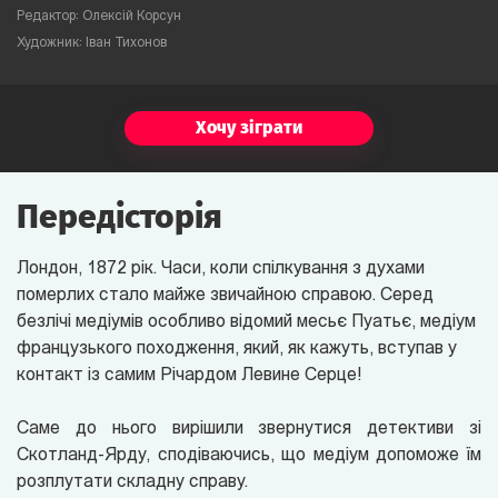
Редактор: Олексій Корсун
Художник: Іван Тихонов
Хочу зіграти
Передісторія
Лондон, 1872 рік. Часи, коли спілкування з духами
померлих стало майже звичайною справою. Серед
безлічі медіумів особливо відомий месьє Пуатьє, медіум
французького походження, який, як кажуть, вступав у
контакт із самим Річардом Левине Серце!
Саме до нього вирішили звернутися детективи зі
Скотланд-Ярду, сподіваючись, що медіум допоможе їм
розплутати складну справу.