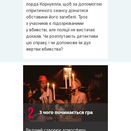
лорда Корнуелла, щоб за допомогою
разом з детективом допитати усіх підозрюваних,
спіритичного сеансу дізнатися
скласти до купи усі деталі і, нарешті, вказати на вбивцю
обставини його загибелі. Троє
лорда Корнуелла. Якщо, звичайно, вбивця — не ви...
з учасників є підозрюваними
у вбивстві, але поліції не вистачає
доказів. Чи розплутають детективи
цю справу, і чи допоможе їм дух
жертви вбивства?
2
З чого починається гра
Ведучий створює атмосферу