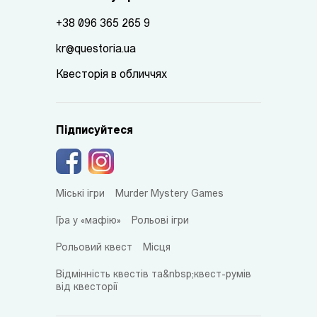
+38 096 365 265 9
kr@questoria.ua
Квесторія в обличчях
Підписуйтеся
Міські ігри
Murder Mystery Games
Гра у «мафію»
Рольові ігри
Рольовий квест
Місця
Відмінність квестів та&nbsp;квест-румів
від квесторії