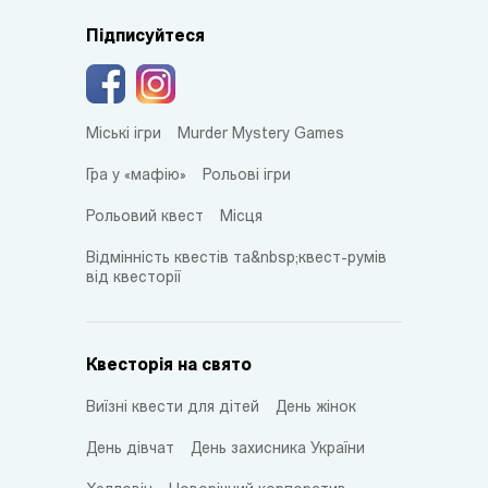
Підписуйтеся
Міські ігри
Murder Mystery Games
Гра у «мафію»
Рольові ігри
Рольовий квест
Місця
Відмінність квестів та&nbsp;квест-румів
від квесторії
Квесторія на свято
Виїзні квести для дітей
День жінок
День дівчат
День захисника України