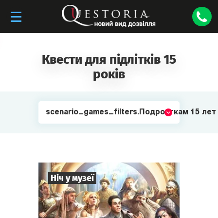
Квести для підлітків 15
років
scenario_games_filters.Подросткам 15 лет
Ніч у музеї
8
-
35
Гравців