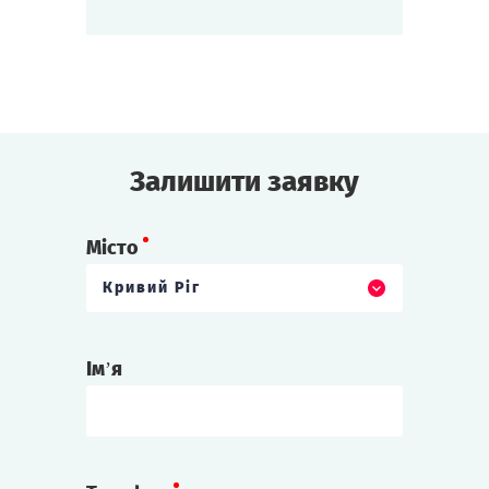
що розбився!
Хто поки що не здогадується, що гості
зіткнуться зі справжніми прибульцями
та змовою космічного масштабу.
Тут і зараз вирішиться доля Землі!
Зіграти
Дивитися сценарій
Залишити заявку
Місто
Кривий Ріг
Ім’я